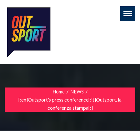
Toggl
naviga
/
/
Home
NEWS
[:en]Outsport’s press conference[:it]Outsport, la
conferenza stampa[:]